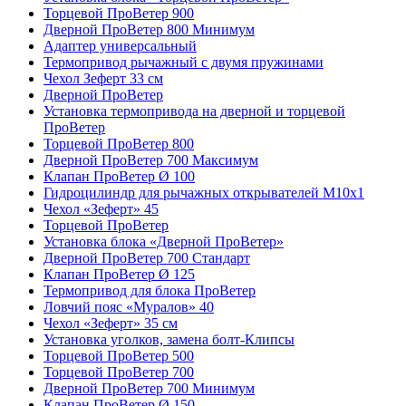
Торцевой ПроВетер 900
Дверной ПроВетер 800 Минимум
Адаптер универсальный
Термопривод рычажный с двумя пружинами
Чехол Зеферт 33 см
Дверной ПроВетер
Установка термопривода на дверной и торцевой
ПроВетер
Торцевой ПроВетер 800
Дверной ПроВетер 700 Максимум
Клапан ПроВетер Ø 100
Гидроцилиндр для рычажных открывателей М10х1
Чехол «Зеферт» 45
Торцевой ПроВетер
Установка блока «Дверной ПроВетер»
Дверной ПроВетер 700 Стандарт
Клапан ПроВетер Ø 125
Термопривод для блока ПроВетер
Ловчий пояс «Муралов» 40
Чехол «Зеферт» 35 см
Установка уголков, замена болт-Клипсы
Торцевой ПроВетер 500
Торцевой ПроВетер 700
Дверной ПроВетер 700 Минимум
Клапан ПроВетер Ø 150