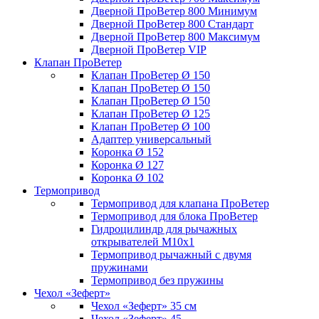
Дверной ПроВетер 800 Минимум
Дверной ПроВетер 800 Стандарт
Дверной ПроВетер 800 Максимум
Дверной ПроВетер VIP
Клапан ПроВетер
Клапан ПроВетер Ø 150
Клапан ПроВетер Ø 150
Клапан ПроВетер Ø 150
Клапан ПроВетер Ø 125
Клапан ПроВетер Ø 100
Адаптер универсальный
Коронка Ø 152
Коронка Ø 127
Коронка Ø 102
Термопривод
Термопривод для клапана ПроВетер
Термопривод для блока ПроВетер
Гидроцилиндр для рычажных
открывателей М10х1
Термопривод рычажный с двумя
пружинами
Термопривод без пружины
Чехол «Зеферт»
Чехол «Зеферт» 35 см
Чехол «Зеферт» 45