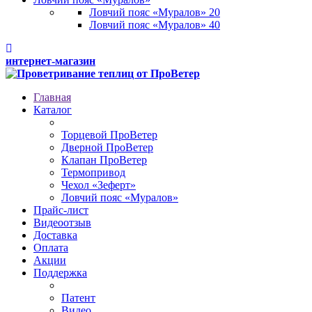
Ловчий пояс «Муралов» 20
Ловчий пояс «Муралов» 40
интернет-магазин
Главная
Каталог
Торцевой ПроВетер
Дверной ПроВетер
Клапан ПроВетер
Термопривод
Чехол «Зеферт»
Ловчий пояс «Муралов»
Прайс-лист
Видеоотзыв
Доставка
Оплата
Акции
Поддержка
Патент
Видео