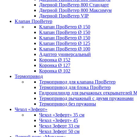
Дверной ПроВетер 800 Стандарт
Дверной ПроВетер 800 Максимум
Дверной ПроВетер VIP
Клапан ПроВетер
Клапан ПроВетер Ø 150
Клапан ПроВетер Ø 150
Клапан ПроВетер Ø 150
Клапан ПроВетер Ø 125
Клапан ПроВетер Ø 100
Адаптер универсальный
Коронка Ø 152
Коронка Ø 127
Коронка Ø 102
Термопривод
Термопривод для клапана ПроВетер
Термопривод для блока ПроВетер
Гидроцилиндр для рычажных открывателей 
Термопривод рычажный с двумя пружинами
Термопривод без пружины
Чехол «Зеферт»
Чехол «Зеферт» 35 см
Чехол «Зеферт» 45
Чехол Зеферт 33 см
Чехол Зеферт 50 см
Ловчий пояс «Муралов»