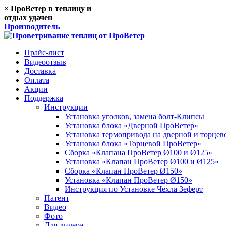
×
ПроВетер в теплицу
и
отдых удачен
Производитель
Прайс-лист
Видеоотзыв
Доставка
Оплата
Акции
Поддержка
Инструкции
Установка уголков, замена болт-Клипсы
Установка блока «Дверной ПроВетер»
Установка термопривода на дверной и торце
Установка блока «Торцевой ПроВетер»
Сборка «Клапана ПроВетер Ø100 и Ø125»
Установка «Клапан ПроВетер Ø100 и Ø125»
Сборка «Клапан ПроВетер Ø150»
Установка «Клапан ПроВетер Ø150»
Инструкция по Установке Чехла Зеферт
Патент
Видео
Фото
Для дилера