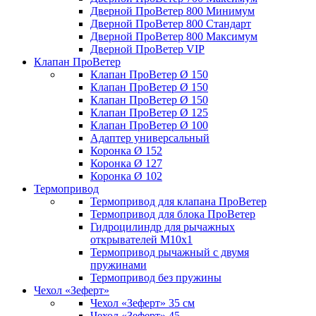
Дверной ПроВетер 800 Минимум
Дверной ПроВетер 800 Стандарт
Дверной ПроВетер 800 Максимум
Дверной ПроВетер VIP
Клапан ПроВетер
Клапан ПроВетер Ø 150
Клапан ПроВетер Ø 150
Клапан ПроВетер Ø 150
Клапан ПроВетер Ø 125
Клапан ПроВетер Ø 100
Адаптер универсальный
Коронка Ø 152
Коронка Ø 127
Коронка Ø 102
Термопривод
Термопривод для клапана ПроВетер
Термопривод для блока ПроВетер
Гидроцилиндр для рычажных
открывателей М10х1
Термопривод рычажный с двумя
пружинами
Термопривод без пружины
Чехол «Зеферт»
Чехол «Зеферт» 35 см
Чехол «Зеферт» 45