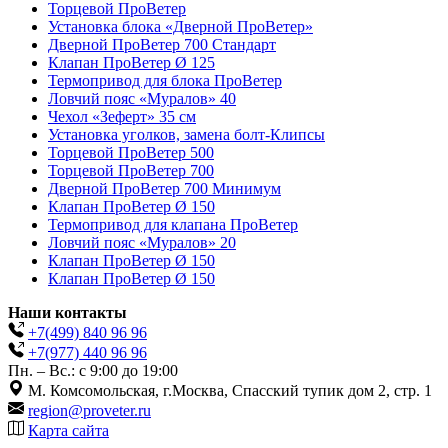
Торцевой ПроВетер
Установка блока «Дверной ПроВетер»
Дверной ПроВетер 700 Стандарт
Клапан ПроВетер Ø 125
Термопривод для блока ПроВетер
Ловчий пояс «Муралов» 40
Чехол «Зеферт» 35 см
Установка уголков, замена болт-Клипсы
Торцевой ПроВетер 500
Торцевой ПроВетер 700
Дверной ПроВетер 700 Минимум
Клапан ПроВетер Ø 150
Термопривод для клапана ПроВетер
Ловчий пояс «Муралов» 20
Клапан ПроВетер Ø 150
Клапан ПроВетер Ø 150
Наши контакты
+7(499)
840 96 96
+7(977)
440 96 96
Пн. – Вс.: с 9:00 до 19:00
М. Комсомольская, г.Москва, Спасский тупик дом 2, стр. 1
region@proveter.ru
Карта сайта