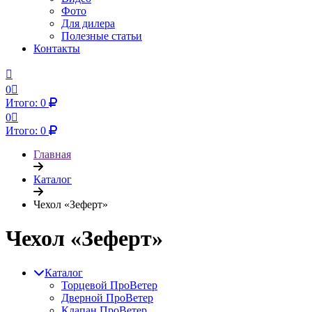
Фото
Для дилера
Полезные статьи
Контакты
0
Итого:
0
0
Итого:
0
Главная
Каталог
Чехол «Зеферт»
Чехол «Зеферт»
Каталог
Торцевой ПроВетер
Дверной ПроВетер
Клапан ПроВетер