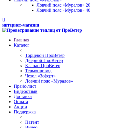
Ловчий пояс «Муралов» 20
Ловчий пояс «Муралов» 40
интернет-магазин
Главная
Каталог
Торцевой ПроВетер
Дверной ПроВетер
Клапан ПроВетер
Термопривод
Чехол «Зеферт»
Ловчий пояс «Муралов»
Прайс-лист
Видеоотзыв
Доставка
Оплата
Акции
Поддержка
Патент
Видео