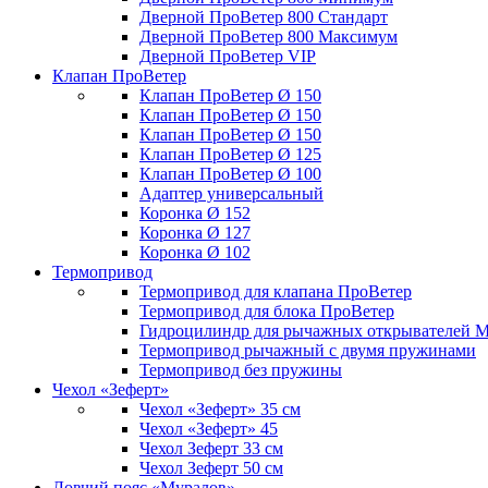
Дверной ПроВетер 800 Стандарт
Дверной ПроВетер 800 Максимум
Дверной ПроВетер VIP
Клапан ПроВетер
Клапан ПроВетер Ø 150
Клапан ПроВетер Ø 150
Клапан ПроВетер Ø 150
Клапан ПроВетер Ø 125
Клапан ПроВетер Ø 100
Адаптер универсальный
Коронка Ø 152
Коронка Ø 127
Коронка Ø 102
Термопривод
Термопривод для клапана ПроВетер
Термопривод для блока ПроВетер
Гидроцилиндр для рычажных открывателей 
Термопривод рычажный с двумя пружинами
Термопривод без пружины
Чехол «Зеферт»
Чехол «Зеферт» 35 см
Чехол «Зеферт» 45
Чехол Зеферт 33 см
Чехол Зеферт 50 см
Ловчий пояс «Муралов»