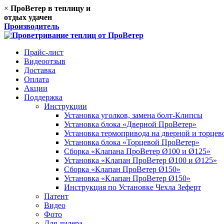
×
ПроВетер в теплицу
и
отдых удачен
Производитель
Прайс-лист
Видеоотзыв
Доставка
Оплата
Акции
Поддержка
Инструкции
Установка уголков, замена болт-Клипсы
Установка блока «Дверной ПроВетер»
Установка термопривода на дверной и торце
Установка блока «Торцевой ПроВетер»
Сборка «Клапана ПроВетер Ø100 и Ø125»
Установка «Клапан ПроВетер Ø100 и Ø125»
Сборка «Клапан ПроВетер Ø150»
Установка «Клапан ПроВетер Ø150»
Инструкция по Установке Чехла Зеферт
Патент
Видео
Фото
Для дилера